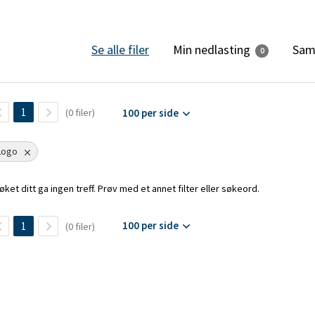
Min nedlasting
Se alle filer
Sam
0
1
(0 filer)
100 per side
Logo
øket ditt ga ingen treff. Prøv med et annet filter eller søkeord.
100 per side
1
(0 filer)