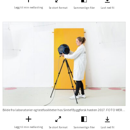
Legg til min nedlasting
Se stort format
Sammenlign filer
Last ned fil
Bilde fra laboratorier og testfasiliteter hos Sintef Byggforsk høsten 2017. FOTO WERNER JUVIK Stikkord Lab labratorie Lyd test prøving Forskningsveien 3B
Legg til min nedlasting
Se stort format
Sammenlign filer
Last ned fil