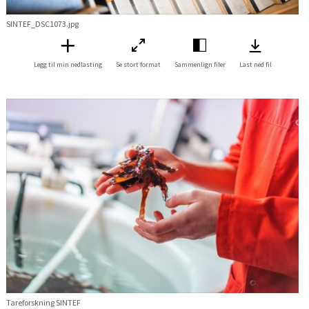
SINTEF_DSC1073.jpg
Legg til min nedlasting
Se stort format
Sammenlign filer
Last ned fil
Tareforskning SINTEF