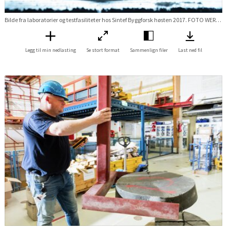
Bilde fra laboratorier og testfasiliteter hos Sintef Byggforsk høsten 2017. FOTO WERNER JUVIK Stikkord Lab labratorie Våtrom Membran gulv vegg badrom bad vvs test prøving Forskningsveien 3B
Legg til min nedlasting
Se stort format
Sammenlign filer
Last ned fil