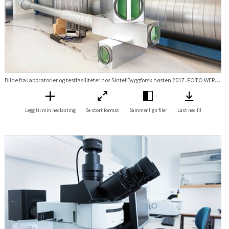
Bilde fra laboratorier og testfasiliteter hos Sintef Byggforsk høsten 2017. FOTO WERNER JUVIK Stikkord Lab labratorie ventilasjon vvs test prøving Forskningsveien 3B
Legg til min nedlasting
Se stort format
Sammenlign filer
Last ned fil