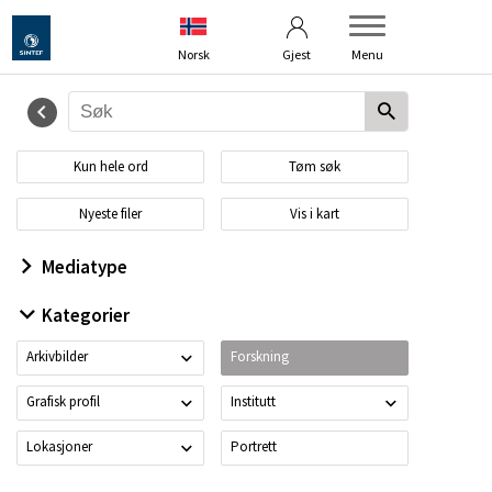
Betingelser
Om bildebanken
Norsk
Gjest
Menu
Kun hele ord
Tøm søk
Nyeste filer
Vis i kart
Mediatype
Kategorier
Arkivbilder
Forskning
Grafisk profil
Institutt
Lokasjoner
Portrett