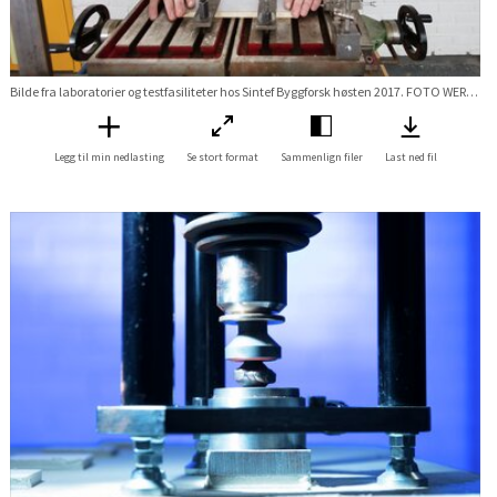
Bilde fra laboratorier og testfasiliteter hos Sintef Byggforsk høsten 2017. FOTO WERNER JUVIK Stikkord Lab labratorie Våtrom Membran gulv vegg badrom bad vvs test prøving Forskningsveien 3B
Legg til min nedlasting
Se stort format
Sammenlign filer
Last ned fil