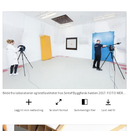
Bilde fra laboratorier og testfasiliteter hos Sintef Byggforsk høsten 2017. FOTO WERNER JUVIK Stikkord Lab labratorie Lyd test prøving Forskningsveien 3B
Legg til min nedlasting
Se stort format
Sammenlign filer
Last ned fil