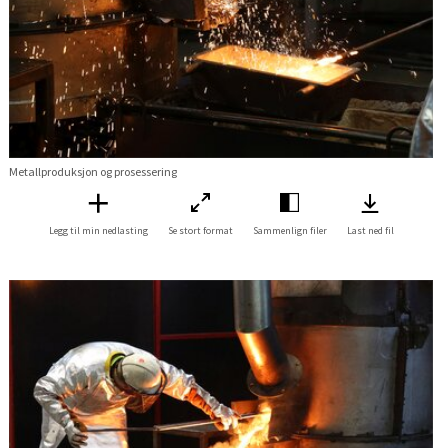
Metallproduksjon og prosessering
Legg til min nedlasting
Se stort format
Sammenlign filer
Last ned fil