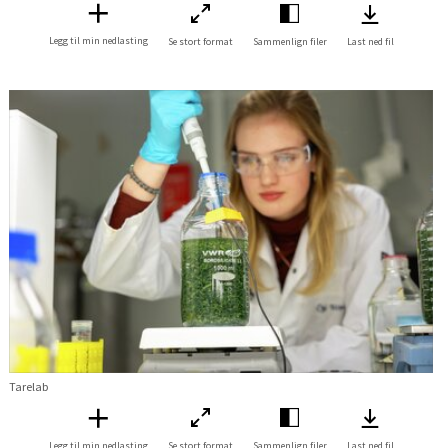
Legg til min nedlasting
Se stort format
Sammenlign filer
Last ned fil
Tarelab
Legg til min nedlasting
Se stort format
Sammenlign filer
Last ned fil