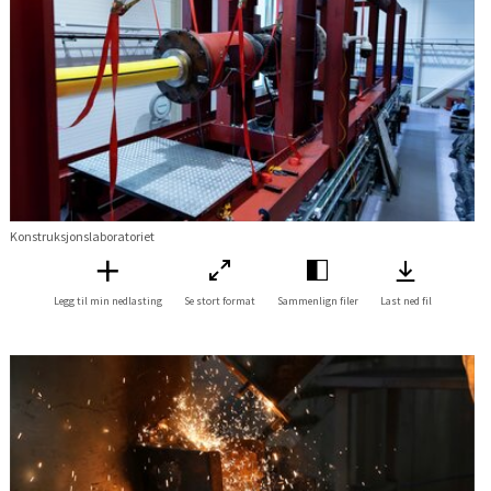
Konstruksjonslaboratoriet
Legg til min nedlasting
Se stort format
Sammenlign filer
Last ned fil