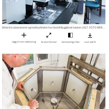
Bilde fra laboratorier og testfasiliteter hos Sintef Byggforsk høsten 2017. FOTO WERNER JUVIK Stikkord Lab labratorie ventilasjon vvs test prøving Forskningsveien 3B
Legg til min nedlasting
Se stort format
Sammenlign filer
Last ned fil