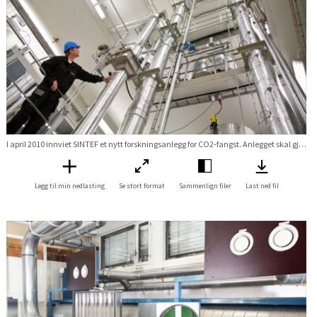
I april 2010 innviet SINTEF et nytt forskningsanlegg for CO2-fangst. Anlegget skal gjøre det billigere å rense avgassene fra gass- og kullkraftverk og prosessindustri for klimagassen CO2. Laboratoriet brukes til forskning på kjemisk rensing av CO2 fra avgasser den fangstmetoden som vil bli brukt i de første fullskalaanleggene i verden for CO2-fang
Legg til min nedlasting
Se stort format
Sammenlign filer
Last ned fil