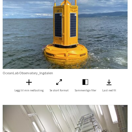
OceanLab Observatory_Ingdalen
Legg til min nedlasting
Se stort format
Sammenlign filer
Last ned fil