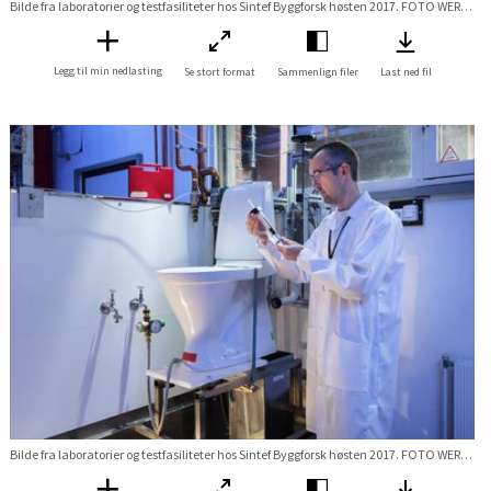
Bilde fra laboratorier og testfasiliteter hos Sintef Byggforsk høsten 2017. FOTO WERNER JUVIK Stikkord Lab labratorie betong test prøving Forskningsveien 3B
Legg til min nedlasting
Se stort format
Sammenlign filer
Last ned fil
Bilde fra laboratorier og testfasiliteter hos Sintef Byggforsk høsten 2017. FOTO WERNER JUVIK Stikkord Lab labratorie Våtrom Bad Toalett WC vvs test prøving Forskningsveien 3B