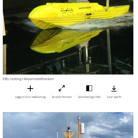
Elfly-testing i Skipsmodelltanken
Legg til min nedlasting
Se stort format
Sammenlign filer
Last ned fil