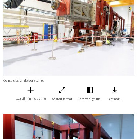
Konstruksjonslaboratoriet
Legg til min nedlasting
Se stort format
Sammenlign filer
Last ned fil