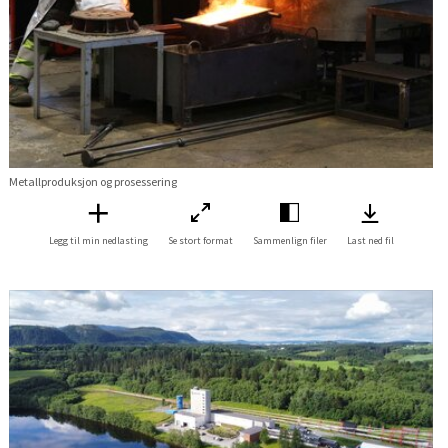
Metallproduksjon og prosessering
Legg til min nedlasting
Se stort format
Sammenlign filer
Last ned fil