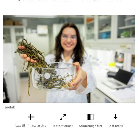
Tarelab
Legg til min nedlasting
Se stort format
Sammenlign filer
Last ned fil