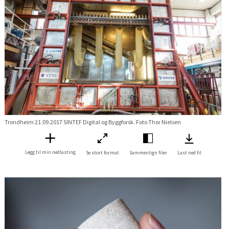
Trondheim 21.09.2017 SINTEF Digital og Byggforsk. Foto Thor Nielsen
Legg til min nedlasting
Se stort format
Sammenlign filer
Last ned fil