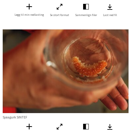
Legg til min nedlasting
Se stort format
Sammenlign filer
Last ned fil
Sjøagurk SINTEF