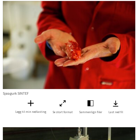
Sjøagurk SINTEF
Legg til min nedlasting
Se stort format
Sammenlign filer
Last ned fil