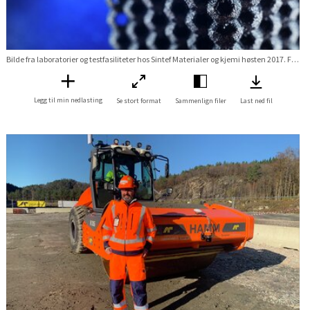
Bilde fra laboratorier og testfasiliteter hos Sintef Materialer og kjemi høsten 2017. FOTO WERNER JUVIK Laboratorier Oslo 3d printing
Legg til min nedlasting
Se stort format
Sammenlign filer
Last ned fil