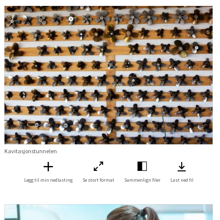
Kavitasjonstunnelen
Legg til min nedlasting
Se stort format
Sammenlign filer
Last ned fil