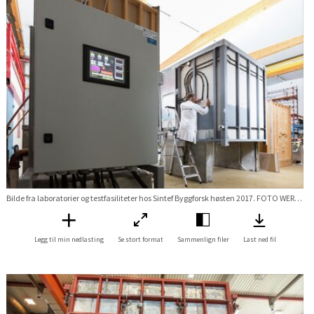
Bilde fra laboratorier og testfasiliteter hos Sintef Byggforsk høsten 2017. FOTO WERNER JUVIK Stikkord Lab labratorie Våtrom Bad badrom badromsmodul modul vvs test prøving Forskningsveien 3B
Legg til min nedlasting
Se stort format
Sammenlign filer
Last ned fil