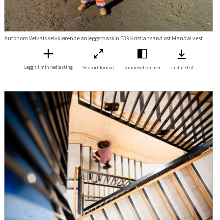
Autonom Veivals selvkjørende anleggsmaskin E39 Kristiansand øst Mandal vest
Legg til min nedlasting
Se stort format
Sammenlign filer
Last ned fil