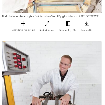
Bilde fra laboratorier og testfasiliteter hos Sintef Byggforsk høsten 2017. FOTO WERNER JUVIK Stikkord Lab labratorie Våtrom Membran gulv vegg badrom bad rørgjennomføring rør hull rør-i-rør vvs test prøving Forskningsveien 3B
Legg til min nedlasting
Se stort format
Sammenlign filer
Last ned fil